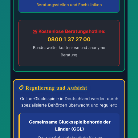
Beratungsstellen und Fachkliniken
🆘 Kostenlose Beratungshotline:
0800 1 37 27 00
Bundesweite, kostenlose und anonyme
Beratung
📋 Regulierung und Aufsicht
Online-Glücksspiele in Deutschland werden durch
spezialisierte Behörden überwacht und reguliert:
Gemeinsame Glücksspielbehörde der
Länder (GGL)
Zentrale Aufsichtsbehörde für den