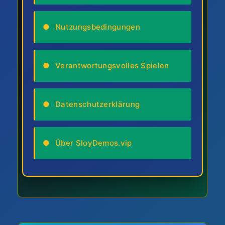
Nutzungsbedingungen
Verantwortungsvolles Spielen
Datenschutzerklärung
Über SloyDemos.vip