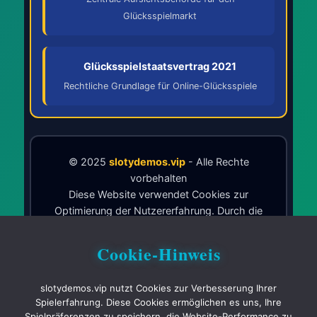
Glücksspielmarkt
Glücksspielstaatsvertrag 2021
Rechtliche Grundlage für Online-Glücksspiele
© 2025
slotydemos.vip
- Alle Rechte
vorbehalten
Diese Website verwendet Cookies zur
Optimierung der Nutzererfahrung. Durch die
Nutzung stimmen Sie unserer
Datenschutzerklärung
zu.
Cookie-Hinweis
Haftungsausschluss
Nutzungsbedingungen
slotydemos.vip nutzt Cookies zur Verbesserung Ihrer
Datenschutz
Spielerfahrung. Diese Cookies ermöglichen es uns, Ihre
Cookie-Richtlinie
Spielpräferenzen zu speichern, die Website-Performance zu