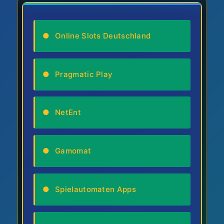
Online Slots Deutschland
Pragmatic Play
NetEnt
Gamomat
Spielautomaten Apps