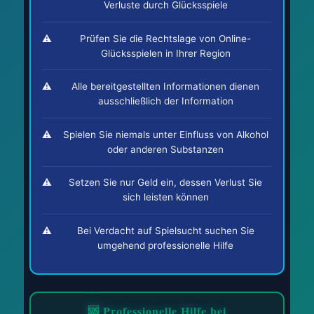
Verluste durch Glücksspiele
Prüfen Sie die Rechtslage von Online-
Glücksspielen in Ihrer Region
Alle bereitgestellten Informationen dienen
ausschließlich der Information
Spielen Sie niemals unter Einfluss von Alkohol
oder anderen Substanzen
Setzen Sie nur Geld ein, dessen Verlust Sie
sich leisten können
Bei Verdacht auf Spielsucht suchen Sie
umgehend professionelle Hilfe
🆘 Professionelle Hilfe bei