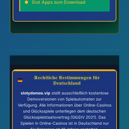
Slot Apps zum Download
Rechtliche Bestimmungen für
Deutschland
slotydemos.vip
stellt ausschließlich kostenlose
Demoversionen von Spielautomaten zur
Verfügung. Alle Informationen über Online-Casinos
und Glücksspiele unterliegen dem deutschen
Glücksspielstaatsvertrag (GlüStV 2021). Das
Spielen in Online-Casinos ist in Deutschland nur