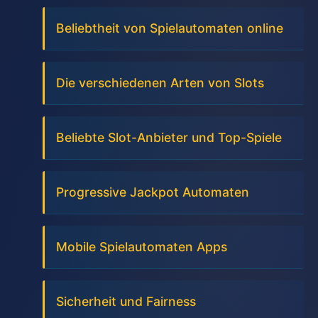
Beliebtheit von Spielautomaten online
Die verschiedenen Arten von Slots
Beliebte Slot-Anbieter und Top-Spiele
Progressive Jackpot Automaten
Mobile Spielautomaten Apps
Sicherheit und Fairness