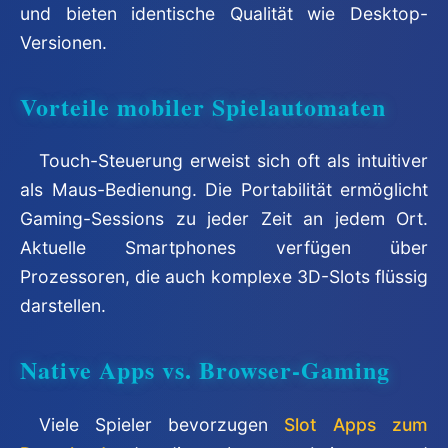
und bieten identische Qualität wie Desktop-
Versionen.
Vorteile mobiler Spielautomaten
Touch-Steuerung erweist sich oft als intuitiver
als Maus-Bedienung. Die Portabilität ermöglicht
Gaming-Sessions zu jeder Zeit an jedem Ort.
Aktuelle Smartphones verfügen über
Prozessoren, die auch komplexe 3D-Slots flüssig
darstellen.
Native Apps vs. Browser-Gaming
Viele Spieler bevorzugen
Slot Apps zum