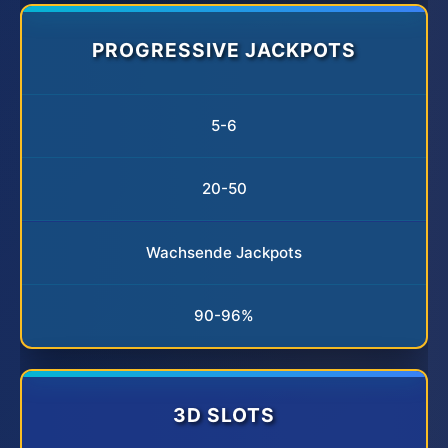
PROGRESSIVE JACKPOTS
5-6
20-50
Wachsende Jackpots
90-96%
3D SLOTS