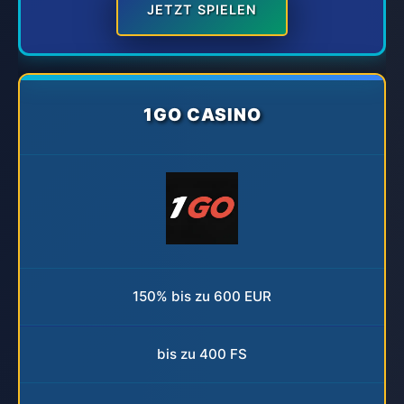
JETZT SPIELEN
1GO CASINO
150% bis zu 600 EUR
bis zu 400 FS