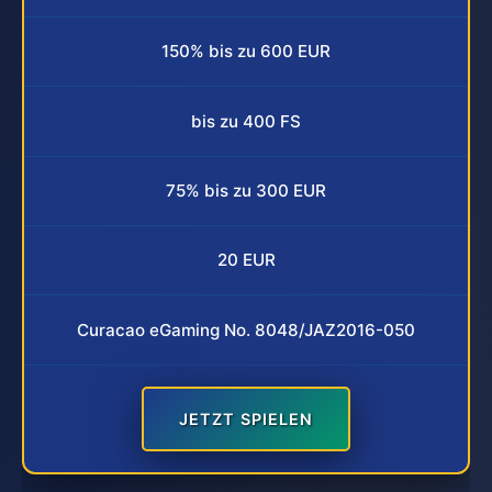
150% bis zu 600 EUR
bis zu 400 FS
75% bis zu 300 EUR
20 EUR
Curacao eGaming No. 8048/JAZ2016-050
JETZT SPIELEN