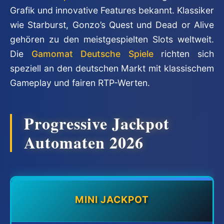
Grafik und innovative Features bekannt. Klassiker
wie Starburst, Gonzo’s Quest und Dead or Alive
gehören zu den meistgespielten Slots weltweit.
Die
Gamomat Deutsche Spiele
richten sich
speziell an den deutschen Markt mit klassischem
Gameplay und fairen RTP-Werten.
Progressive Jackpot
Automaten 2026
MINI JACKPOT