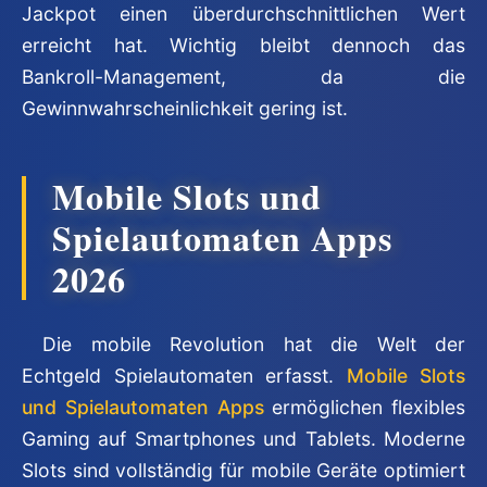
Jackpot einen überdurchschnittlichen Wert
erreicht hat. Wichtig bleibt dennoch das
Bankroll-Management, da die
Gewinnwahrscheinlichkeit gering ist.
Mobile Slots und
Spielautomaten Apps
2026
Die mobile Revolution hat die Welt der
Echtgeld Spielautomaten erfasst.
Mobile Slots
und Spielautomaten Apps
ermöglichen flexibles
Gaming auf Smartphones und Tablets. Moderne
Slots sind vollständig für mobile Geräte optimiert