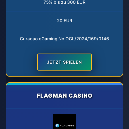
75% bis zu 300 EUR
20 EUR
Curacao eGaming No.OGL/2024/169/0146
JETZT SPIELEN
FLAGMAN CASINO