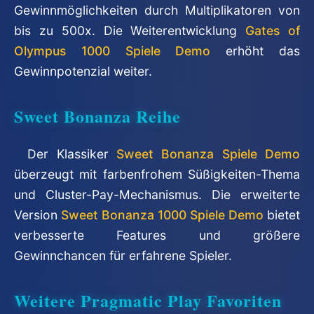
Gewinnmöglichkeiten durch Multiplikatoren von
bis zu 500x. Die Weiterentwicklung
Gates of
Olympus 1000 Spiele Demo
erhöht das
Gewinnpotenzial weiter.
Sweet Bonanza Reihe
Der Klassiker
Sweet Bonanza Spiele Demo
überzeugt mit farbenfrohem Süßigkeiten-Thema
und Cluster-Pay-Mechanismus. Die erweiterte
Version
Sweet Bonanza 1000 Spiele Demo
bietet
verbesserte Features und größere
Gewinnchancen für erfahrene Spieler.
Weitere Pragmatic Play Favoriten