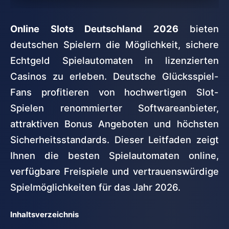
Online Slots Deutschland 2026
bieten
deutschen Spielern die Möglichkeit, sichere
Echtgeld Spielautomaten in lizenzierten
Casinos zu erleben. Deutsche Glücksspiel-
Fans profitieren von hochwertigen Slot-
Spielen renommierter Softwareanbieter,
attraktiven Bonus Angeboten und höchsten
Sicherheitsstandards. Dieser Leitfaden zeigt
Ihnen die besten Spielautomaten online,
verfügbare Freispiele und vertrauenswürdige
Spielmöglichkeiten für das Jahr 2026.
Inhaltsverzeichnis