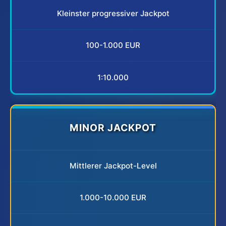
Kleinster progressiver Jackpot
100-1.000 EUR
1:10.000
MINOR JACKPOT
Mittlerer Jackpot-Level
1.000-10.000 EUR