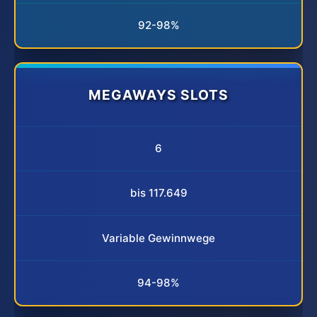
92-98%
MEGAWAYS SLOTS
6
bis 117.649
Variable Gewinnwege
94-98%