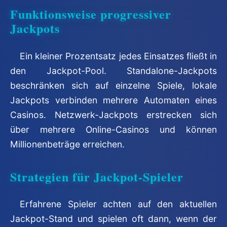
Funktionsweise progressiver
Jackpots
Ein kleiner Prozentsatz jedes Einsatzes fließt in
den Jackpot-Pool. Standalone-Jackpots
beschränken sich auf einzelne Spiele, lokale
Jackpots verbinden mehrere Automaten eines
Casinos. Netzwerk-Jackpots erstrecken sich
über mehrere Online-Casinos und können
Millionenbeträge erreichen.
Strategien für Jackpot-Spieler
Erfahrene Spieler achten auf den aktuellen
Jackpot-Stand und spielen oft dann, wenn der