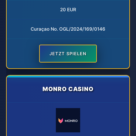
20 EUR
Curaçao No. OGL/2024/169/0146
JETZT SPIELEN
MONRO CASINO