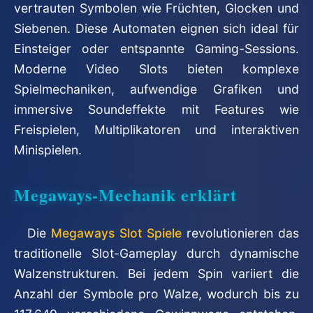
vertrauten Symbolen wie Früchten, Glocken und
Siebenen. Diese Automaten eignen sich ideal für
Einsteiger oder entspannte Gaming-Sessions.
Moderne Video Slots bieten komplexe
Spielmechaniken, aufwendige Grafiken und
immersive Soundeffekte mit Features wie
Freispielen, Multiplikatoren und interaktiven
Minispielen.
Megaways-Mechanik erklärt
Die
Megaways Slot Spiele
revolutionieren das
traditionelle Slot-Gameplay durch dynamische
Walzenstrukturen. Bei jedem Spin variiert die
Anzahl der Symbole pro Walze, wodurch bis zu