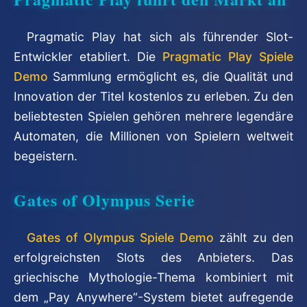
Pragmatic Play hat sich als führender Slot-
Entwickler etabliert. Die
Pragmatic Play Spiele
Demo
Sammlung ermöglicht es, die Qualität und
Innovation der Titel kostenlos zu erleben. Zu den
beliebtesten Spielen gehören mehrere legendäre
Automaten, die Millionen von Spielern weltweit
begeistern.
Gates of Olympus Serie
Gates of Olympus Spiele Demo
zählt zu den
erfolgreichsten Slots des Anbieters. Das
griechische Mythologie-Thema kombiniert mit
dem „Pay Anywhere“-System bietet aufregende