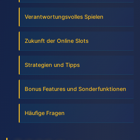
Verantwortungsvolles Spielen
Zukunft der Online Slots
Strategien und Tipps
Bonus Features und Sonderfunktionen
Häufige Fragen