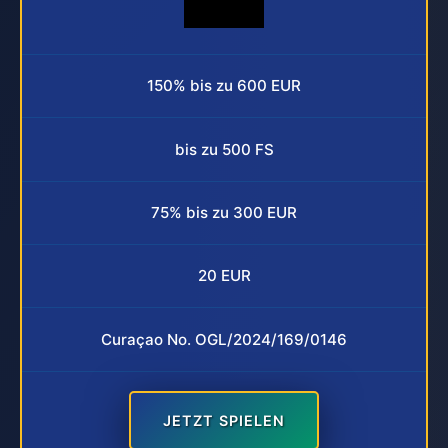
150% bis zu 600 EUR
bis zu 500 FS
75% bis zu 300 EUR
20 EUR
Curaçao No. OGL/2024/169/0146
JETZT SPIELEN