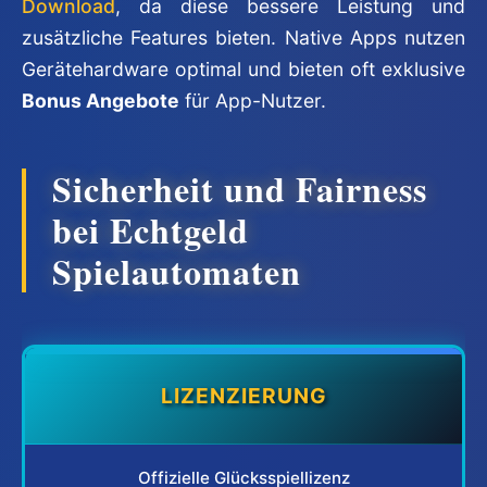
Download
, da diese bessere Leistung und
zusätzliche Features bieten. Native Apps nutzen
Gerätehardware optimal und bieten oft exklusive
Bonus Angebote
für App-Nutzer.
Sicherheit und Fairness
bei Echtgeld
Spielautomaten
LIZENZIERUNG
Offizielle Glücksspiellizenz