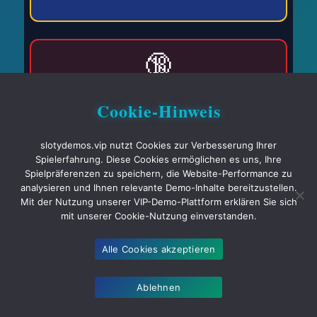
🔞
NUR FÜR ERWACHSENE
Cookie-Hinweis
Glücksspiel ist ausschließlich für Personen ab 18
Jahren gestattet
slotydemos.vip nutzt Cookies zur Verbesserung Ihrer
Spielerfahrung. Diese Cookies ermöglichen es uns, Ihre
Spielpräferenzen zu speichern, die Website-Performance zu
analysieren und Ihnen relevante Demo-Inhalte bereitzustellen.
⚖️ Haftungsausschluss und Verantwortung
Mit der Nutzung unserer VIP-Demo-Plattform erklären Sie sich
mit unserer Cookie-Nutzung einverstanden.
Wir übernehmen keine Haftung für finanzielle
Verluste durch Glücksspiele
Alle Cookies akzeptieren
Prüfen Sie die Rechtslage von Online-
Ablehnen
Glücksspielen in Ihrer Region