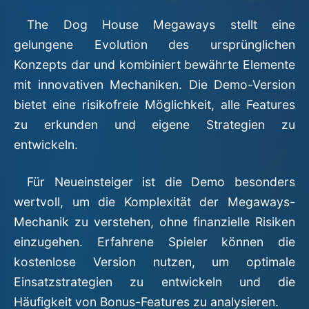
The Dog House Megaways stellt eine
gelungene Evolution des ursprünglichen
Konzepts dar und kombiniert bewährte Elemente
mit innovativen Mechaniken. Die Demo-Version
bietet eine risikofreie Möglichkeit, alle Features
zu erkunden und eigene Strategien zu
entwickeln.
Für Neueinsteiger ist die Demo besonders
wertvoll, um die Komplexität der Megaways-
Mechanik zu verstehen, ohne finanzielle Risiken
einzugehen. Erfahrene Spieler können die
kostenlose Version nutzen, um optimale
Einsatzstrategien zu entwickeln und die
Häufigkeit von Bonus-Features zu analysieren.