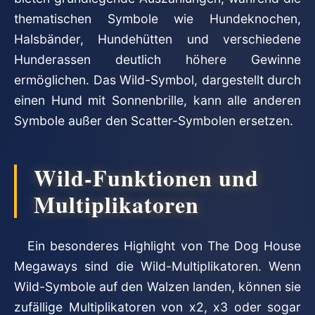
thematischen Symbole wie Hundeknochen,
Halsbänder, Hundehütten und verschiedene
Hunderassen deutlich höhere Gewinne
ermöglichen. Das Wild-Symbol, dargestellt durch
einen Hund mit Sonnenbrille, kann alle anderen
Symbole außer den Scatter-Symbolen ersetzen.
Wild-Funktionen und
Multiplikatoren
Ein besonderes Highlight von The Dog House
Megaways sind die Wild-Multiplikatoren. Wenn
Wild-Symbole auf den Walzen landen, können sie
zufällige Multiplikatoren von x2, x3 oder sogar