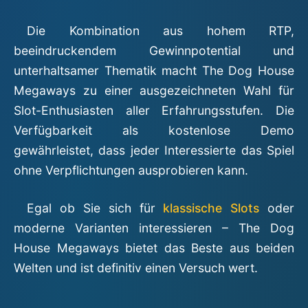
Die Kombination aus hohem RTP,
beeindruckendem Gewinnpotential und
unterhaltsamer Thematik macht The Dog House
Megaways zu einer ausgezeichneten Wahl für
Slot-Enthusiasten aller Erfahrungsstufen. Die
Verfügbarkeit als kostenlose Demo
gewährleistet, dass jeder Interessierte das Spiel
ohne Verpflichtungen ausprobieren kann.
Egal ob Sie sich für
klassische Slots
oder
moderne Varianten interessieren – The Dog
House Megaways bietet das Beste aus beiden
Welten und ist definitiv einen Versuch wert.