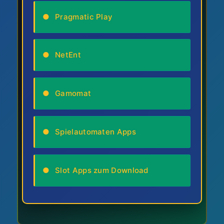
Pragmatic Play
NetEnt
Gamomat
Spielautomaten Apps
Slot Apps zum Download