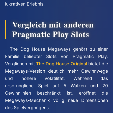
lukrativen Erlebnis.
Vergleich mit anderen
Pragmatic Play Slots
The Dog House Megaways gehört zu einer
Familie beliebter Slots von Pragmatic Play.
Verglichen mit
The Dog House Original
bietet die
Megaways-Version deutlich mehr Gewinnwege
und höhere Volatilität. Während das
ursprüngliche Spiel auf 5 Walzen und 20
Gewinnlinien beschränkt ist, eröffnet die
Megaways-Mechanik völlig neue Dimensionen
des Spielvergnügens.