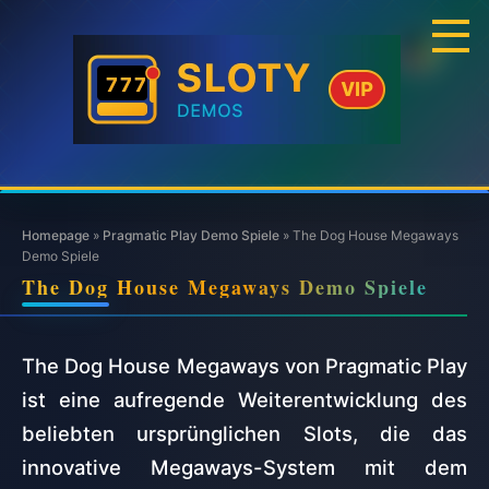
Skip
to
content
Homepage
»
Pragmatic Play Demo Spiele
»
The Dog House Megaways
Demo Spiele
The Dog House Megaways Demo Spiele
The Dog House Megaways von Pragmatic Play
ist eine aufregende Weiterentwicklung des
beliebten ursprünglichen Slots, die das
innovative Megaways-System mit dem