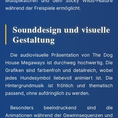
Multiplikatoren und dem Sticky Wilds-Feature
während der Freispiele ermöglicht.
Sounddesign und visuelle
Gestaltung
Die audiovisuelle Präsentation von The Dog
House Megaways ist durchweg hochwertig. Die
Grafiken sind farbenfroh und detailreich, wobei
jedes Hundesymbol liebevoll animiert ist. Die
Hintergrundmusik ist fröhlich und thematisch
passend, ohne aufdringlich zu werden.
Besonders beeindruckend sind die
Animationen während der Gewinnsequenzen und