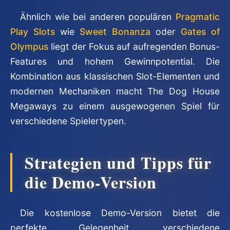
Ähnlich wie bei anderen populären
Pragmatic
Play Slots
wie
Sweet Bonanza
oder
Gates of
Olympus
liegt der Fokus auf aufregenden Bonus-
Features und hohem Gewinnpotential. Die
Kombination aus klassischen Slot-Elementen und
modernen Mechaniken macht The Dog House
Megaways zu einem ausgewogenen Spiel für
verschiedene Spielertypen.
Strategien und Tipps für
die Demo-Version
Die kostenlose Demo-Version bietet die
perfekte Gelegenheit, verschiedene