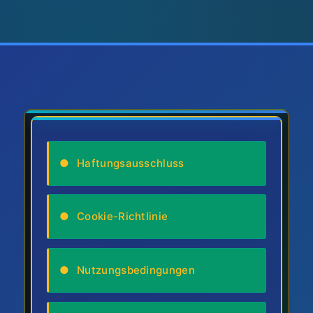
Haftungsausschluss
Cookie-Richtlinie
Nutzungsbedingungen