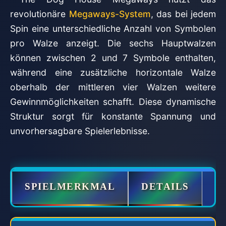
revolutionäre
Megaways-System
, das bei jedem
Spin eine unterschiedliche Anzahl von Symbolen
pro Walze anzeigt. Die sechs Hauptwalzen
können zwischen 2 und 7 Symbole enthalten,
während eine zusätzliche horizontale Walze
oberhalb der mittleren vier Walzen weitere
Gewinnmöglichkeiten schafft. Diese dynamische
Struktur sorgt für konstante Spannung und
unvorhersagbare Spielerlebnisse.
SPIELMERKMAL
DETAILS