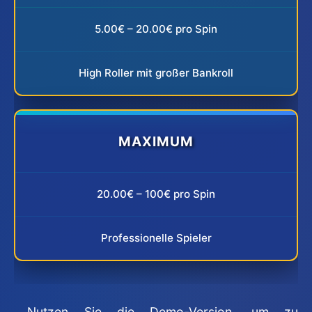
5.00€ – 20.00€ pro Spin
High Roller mit großer Bankroll
MAXIMUM
20.00€ – 100€ pro Spin
Professionelle Spieler
Nutzen Sie die Demo-Version, um zu