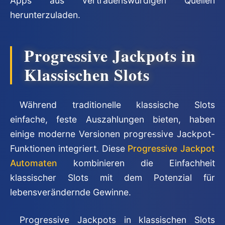
Apps aus vertrauenswürdigen Quellen
herunterzuladen.
Progressive Jackpots in
Klassischen Slots
Während traditionelle klassische Slots
einfache, feste Auszahlungen bieten, haben
einige moderne Versionen progressive Jackpot-
Funktionen integriert. Diese
Progressive Jackpot
Automaten
kombinieren die Einfachheit
klassischer Slots mit dem Potenzial für
lebensverändernde Gewinne.
Progressive Jackpots in klassischen Slots