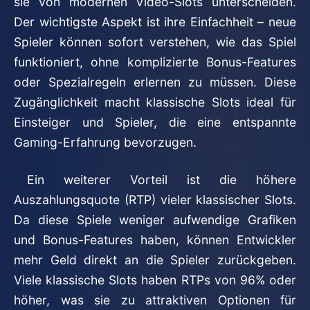
sie von modernen Video-Slots unterscheiden.
Der wichtigste Aspekt ist ihre Einfachheit – neue
Spieler können sofort verstehen, wie das Spiel
funktioniert, ohne komplizierte Bonus-Features
oder Spezialregeln erlernen zu müssen. Diese
Zugänglichkeit macht klassische Slots ideal für
Einsteiger und Spieler, die eine entspannte
Gaming-Erfahrung bevorzugen.
Ein weiterer Vorteil ist die höhere
Auszahlungsquote (RTP) vieler klassischer Slots.
Da diese Spiele weniger aufwendige Grafiken
und Bonus-Features haben, können Entwickler
mehr Geld direkt an die Spieler zurückgeben.
Viele klassische Slots haben RTPs von 96% oder
höher, was sie zu attraktiven Optionen für