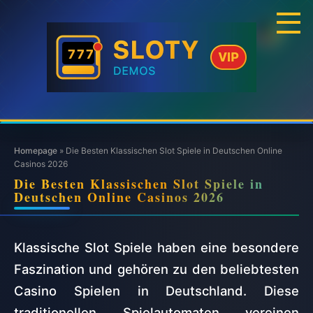
Skip
to
content
Homepage
»
Die Besten Klassischen Slot Spiele in Deutschen Online
Casinos 2026
Die Besten Klassischen Slot Spiele in
Deutschen Online Casinos 2026
Klassische Slot Spiele haben eine besondere
Faszination und gehören zu den beliebtesten
Casino Spielen in Deutschland. Diese
traditionellen Spielautomaten vereinen