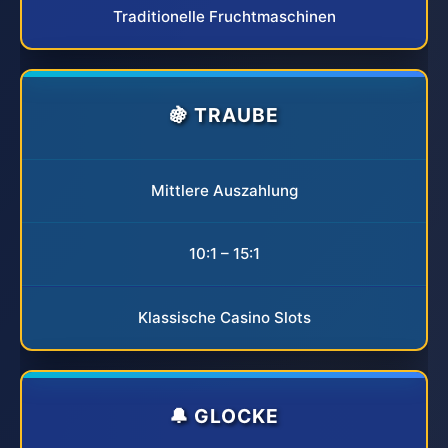
Traditionelle Fruchtmaschinen
🍇 TRAUBE
Mittlere Auszahlung
10:1 – 15:1
Klassische Casino Slots
🔔 GLOCKE