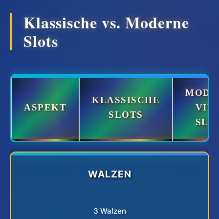
Klassische vs. Moderne
Slots
MODE
KLASSISCHE
ASPEKT
VID
SLOTS
SLO
WALZEN
3 Walzen