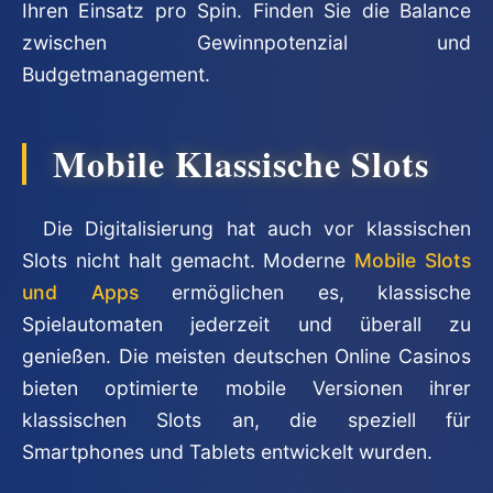
Ihren Einsatz pro Spin. Finden Sie die Balance
zwischen Gewinnpotenzial und
Budgetmanagement.
Mobile Klassische Slots
Die Digitalisierung hat auch vor klassischen
Slots nicht halt gemacht. Moderne
Mobile Slots
und Apps
ermöglichen es, klassische
Spielautomaten jederzeit und überall zu
genießen. Die meisten deutschen Online Casinos
bieten optimierte mobile Versionen ihrer
klassischen Slots an, die speziell für
Smartphones und Tablets entwickelt wurden.