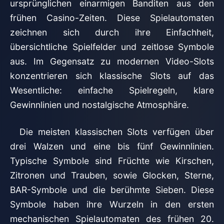
ursprünglichen einarmigen Banditen aus den
frühen Casino-Zeiten. Diese Spielautomaten
zeichnen sich durch ihre Einfachheit,
übersichtliche Spielfelder und zeitlose Symbole
aus. Im Gegensatz zu modernen Video-Slots
konzentrieren sich klassische Slots auf das
Wesentliche: einfache Spielregeln, klare
Gewinnlinien und nostalgische Atmosphäre.
Die meisten klassischen Slots verfügen über
drei Walzen und eine bis fünf Gewinnlinien.
Typische Symbole sind Früchte wie Kirschen,
Zitronen und Trauben, sowie Glocken, Sterne,
BAR-Symbole und die berühmte Sieben. Diese
Symbole haben ihre Wurzeln in den ersten
mechanischen Spielautomaten des frühen 20.