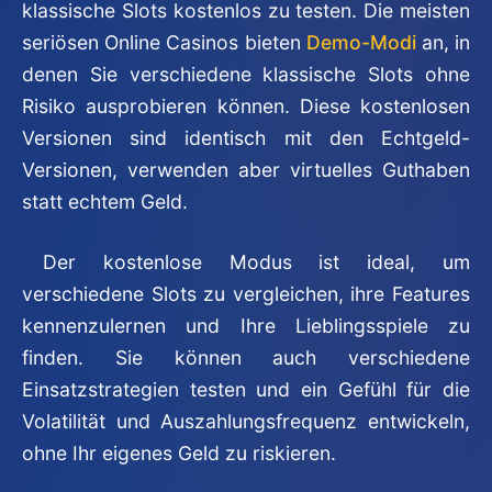
klassische Slots kostenlos zu testen. Die meisten
seriösen Online Casinos bieten
Demo-Modi
an, in
denen Sie verschiedene klassische Slots ohne
Risiko ausprobieren können. Diese kostenlosen
Versionen sind identisch mit den Echtgeld-
Versionen, verwenden aber virtuelles Guthaben
statt echtem Geld.
Der kostenlose Modus ist ideal, um
verschiedene Slots zu vergleichen, ihre Features
kennenzulernen und Ihre Lieblingsspiele zu
finden. Sie können auch verschiedene
Einsatzstrategien testen und ein Gefühl für die
Volatilität und Auszahlungsfrequenz entwickeln,
ohne Ihr eigenes Geld zu riskieren.