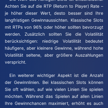
Achten Sie auf die RTP (Return to Player) Rate –
je höher dieser Wert, desto besser sind Ihre
langfristigen Gewinnaussichten. Klassische Slots
mit RTPs von 96% oder höher sollten bevorzugt
werden. Zusätzlich sollten Sie die Volatilität
berücksichtigen: niedrige Volatilität bedeutet
häufigere, aber kleinere Gewinne, während hohe
Volatilität seltene, aber größere Auszahlungen
verspricht.
Ein weiterer wichtiger Aspekt ist die Anzahl
der Gewinnlinien. Bei klassischen Slots können
Sie oft wählen, auf wie vielen Linien Sie spielen
möchten. Während das Spielen auf allen Linien
Ihre Gewinnchancen maximiert, erhöht es auch