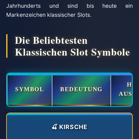
Jahrhunderts und sind bis heute ein
Markenzeichen klassischer Slots.
Die Beliebtesten
Klassischen Slot Symbole
HÄ
SYMBOL
BEDEUTUNG
AUSZ
🍒 KIRSCHE