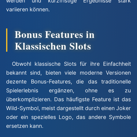
werden und kurzfristige Ergebnisse stark
variieren können.
Bonus Features in
Klassischen Slots
Obwohl klassische Slots für ihre Einfachheit
bekannt sind, bieten viele moderne Versionen
dezente Bonus-Features, die das traditionelle
Spielerlebnis ergänzen, ohne es zu
überkomplizieren. Das häufigste Feature ist das
Wild-Symbol, meist dargestellt durch einen Joker
oder ein spezielles Logo, das andere Symbole
ersetzen kann.